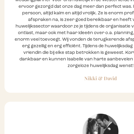
weddingplanner voor ons huwelijk in de Westerliefde i
ervoor gezorgd dat onze dag meer dan perfect was. Is
persoon, altijd kalm en altijd vrolijk. Ze is enorm pr
afspraken na, is zeer goed bereikbaar en heeft v
huwelijkssector waardoor ze je tijdens de organisatie va
ontlast, maar ook met haar ideeën over o.a. planning
enorm veel toevoegt. Wij vonden de terugkerende afspr
erg gezellig en erg efficiënt. Tijdens de huwelijksdag
vriendin die bij elke stap betrokken is geweest. Kort
dankbaar en kunnen Isabelle van harte aanbevelen 
zorgeloze huwelijksdag wenst!
Nikki & David