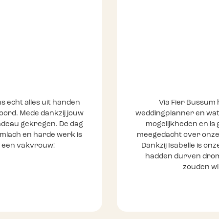
 echt alles uit handen
Via Fier Bussum 
oord. Mede dankzij jouw
weddingplanner en wat ee
cadeau gekregen. De dag
mogelijkheden en is g
limlach en harde werk is
meegedacht over onze t
t een vakvrouw!
Dankzij Isabelle is on
hadden durven dromen
zouden wil