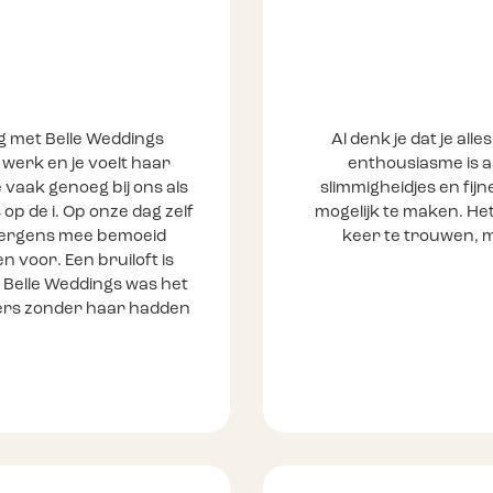
g met Belle Weddings
Al denk je dat je all
 werk en je voelt haar
enthousiasme is aa
 vaak genoeg bij ons als
slimmigheidjes en fijn
 op de i. Op onze dag zelf
mogelijk te maken. Het
nergens mee bemoeid
keer te trouwen, m
 voor. Een bruiloft is
 Belle Weddings was het
ders zonder haar hadden