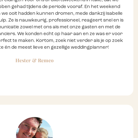
reidingen voor ons bruiloftsweekend in Italië, dat we
bben gehad tijdens de periode vooraf. En het weekend
n we ooit hadden kunnen dromen, mede dankzij Isabelle
p. Ze is nauwkeurig, professioneel, reageert snel en is
municatie zowel met ons als met onze gasten en met de
anciers. We konden echt op haar aan en ze was er voor
rfect te maken. Kortom, zoek niet verder als je op zoek
e én de meest lieve en gezellige weddingplanner!
Hester & Remco