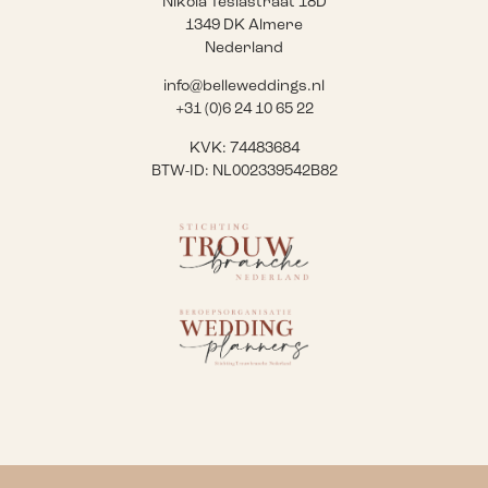
Nikola Teslastraat 18D
1349 DK Almere
Nederland
info@belleweddings.nl
+31 (0)6 24 10 65 22
KVK: 74483684
BTW-ID: NL002339542B82