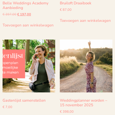
Belle Weddings Academy
Bruiloft Draaiboek
Aanbieding
€
87,00
€
397,00
€
197,00
Toevoegen aan winkelwagen
Toevoegen aan winkelwagen
Gastenlijst samenstellen
Weddingplanner worden –
15 november 2025
€
7,00
€
398,00