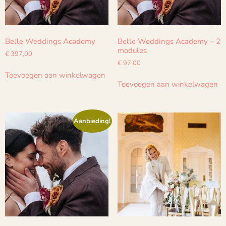
Belle Weddings Academy
Belle Weddings Academy – 2
modules
€
397,00
€
97,00
Toevoegen aan winkelwagen
Toevoegen aan winkelwagen
Aanbieding!