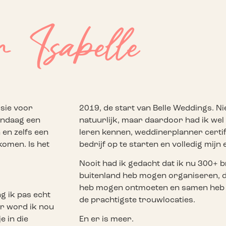
 Isabelle
ssie voor
2019, de start van Belle Weddings. Nie
vandaag een
natuurlijk, maar daardoor had ik wel d
en zelfs een
leren kennen, weddinerplanner certifi
komen. Is het
bedrijf op te starten en volledig mijn 
Nooit had ik gedacht dat ik nu 300+ b
buitenland heb mogen organiseren, d
heb mogen ontmoeten en samen heb
g ik pas echt
de prachtigste trouwlocaties.
aar word ik nou
e in die
En er is meer.