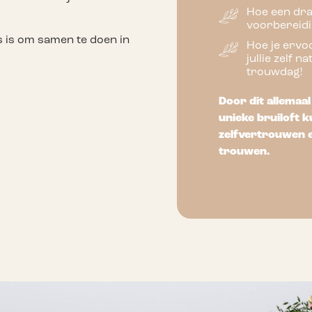
Hoe een draa
voorbereidi
s is om samen te doen in
Hoe je ervoo
jullie zelf n
trouwdag!
Door dit allemaal 
unieke bruiloft k
zelfvertrouwen e
trouwen.