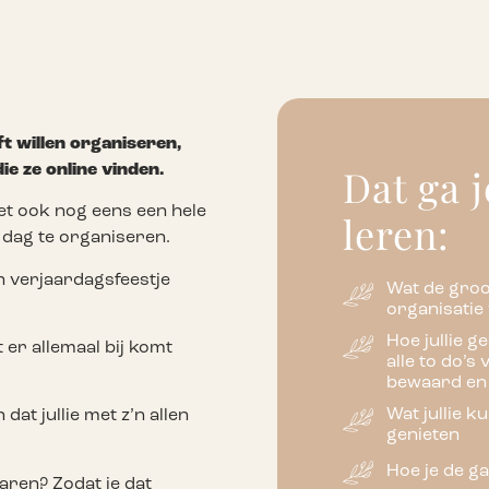
t willen organiseren,
Dat ga 
ie ze online vinden.
het ook nog eens een hele
leren:
 dag te organiseren.
en verjaardagsfeestje
Wat de groo
organisatie 
Hoe jullie 
 er allemaal bij komt
alle to do’s
bewaard en 
Wat jullie k
dat jullie met z’n allen
genieten
Hoe je de ga
aren? Zodat je dat