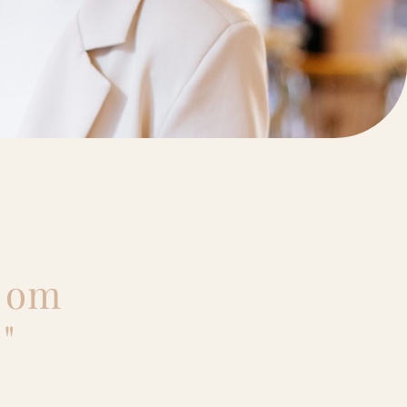
om
."